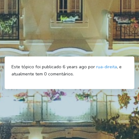
Este tópico foi publicado 6 years ago por
rua-direita
, e
atualmente tem
0
comentários.