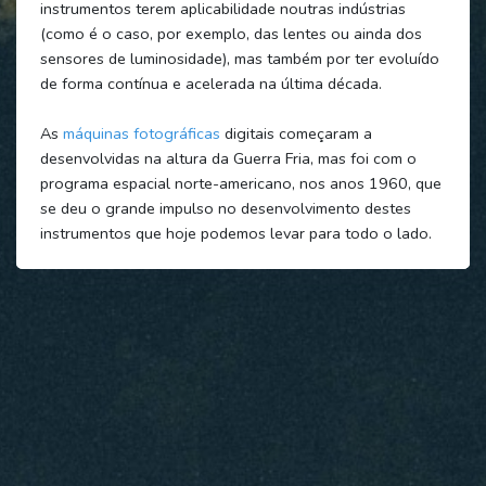
instrumentos terem aplicabilidade noutras indústrias
(como é o caso, por exemplo, das lentes ou ainda dos
sensores de luminosidade), mas também por ter evoluído
de forma contínua e acelerada na última década.
As
máquinas fotográficas
digitais começaram a
desenvolvidas na altura da Guerra Fria, mas foi com o
programa espacial norte-americano, nos anos 1960, que
se deu o grande impulso no desenvolvimento destes
instrumentos que hoje podemos levar para todo o lado.