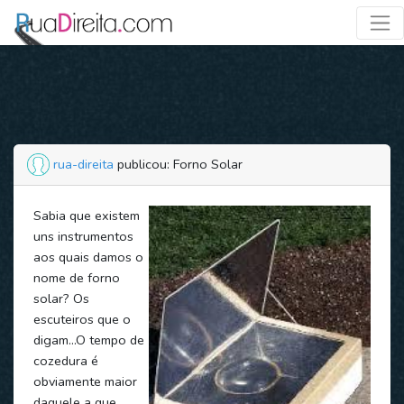
rua-direita
publicou: Forno Solar
Sabia que existem
uns instrumentos
aos quais damos o
nome de forno
solar? Os
escuteiros que o
digam…O tempo de
cozedura é
obviamente maior
daquele a que