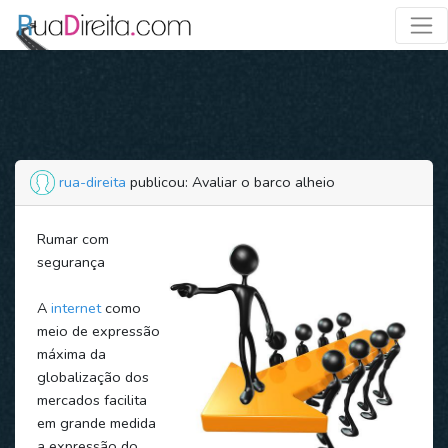
rua-direita
publicou: Avaliar o barco alheio
Rumar com
segurança
A
internet
como
meio de expressão
máxima da
globalização dos
mercados facilita
em grande medida
a expressão do