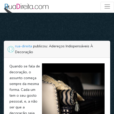
rua-direita
publicou: Adereços Indispensáveis À
Decoração
Quando se fala de
decoração, o
assunto começa
sempre da mesma
forma. Cada um
tem o seu gosto
pessoal, e, a não
ser que a
decoração seja