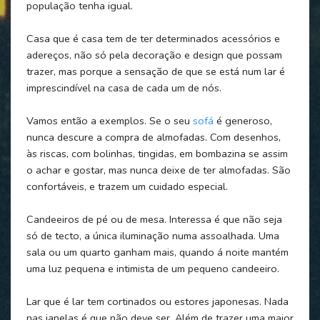
população tenha igual.
Casa que é casa tem de ter determinados acessórios e
adereços, não só pela decoração e design que possam
trazer, mas porque a sensação de que se está num lar é
imprescindível na casa de cada um de nós.
Vamos então a exemplos. Se o seu
sofá
é generoso,
nunca descure a compra de almofadas. Com desenhos,
às riscas, com bolinhas, tingidas, em bombazina se assim
o achar e gostar, mas nunca deixe de ter almofadas. São
confortáveis, e trazem um cuidado especial.
Candeeiros de pé ou de mesa. Interessa é que não seja
só de tecto, a única iluminação numa assoalhada. Uma
sala ou um quarto ganham mais, quando á noite mantém
uma luz pequena e intimista de um pequeno candeeiro.
Lar que é lar tem cortinados ou estores japonesas. Nada
nas janelas é que não deve ser. Além de trazer uma maior