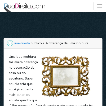
rua-direita
publicou: A diferença de uma moldura
Uma boa moldura
faz muita diferença
na decoração da
casa ou do
escritório. Sabe
aquela tela que
você já agüenta
mais olhar, ou
aquele quadro que
já lhe parece tão fora de moda e até mesmo aquela foto