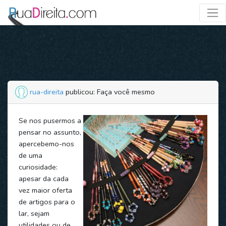
rua-direita
publicou: Faça você mesmo
Se nos pusermos a
pensar no assunto,
apercebemo-nos
de uma
curiosidade:
apesar da cada
vez maior oferta
de artigos para o
lar, sejam
utilidades ou de