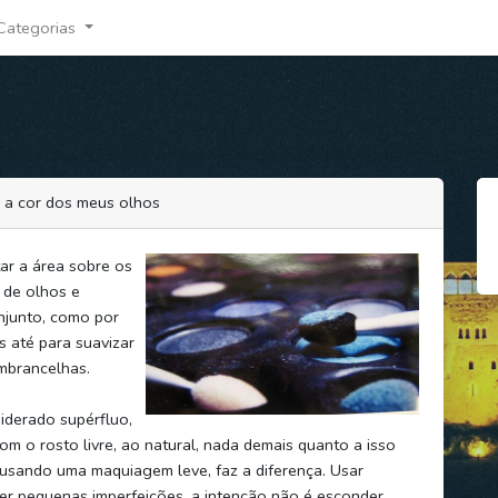
Categorias
 a cor dos meus olhos
tar a área sobre os
 de olhos e
njunto, como por
s até para suavizar
mbrancelhas.
iderado supérfluo,
m o rosto livre, ao natural, nada demais quanto a isso
sando uma maquiagem leve, faz a diferença. Usar
er pequenas imperfeições, a intenção não é esconder