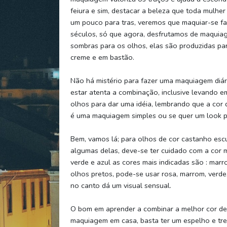
feiura e sim, destacar a beleza que toda mulhe
um pouco para tras, veremos que maquiar-se f
séculos, só que agora, desfrutamos de maquiag
sombras para os olhos, elas são produzidas pa
creme e em bastão.
Não há mistério para fazer uma maquiagem diár
estar atenta a combinação, inclusive levando e
olhos para dar uma idéia, lembrando que a cor
é uma maquiagem simples ou se quer um look pa
Bem, vamos lá; para olhos de cor castanho escur
algumas delas, deve-se ter cuidado com a cor m
verde e azul as cores mais indicadas são : marr
olhos pretos, pode-se usar rosa, marrom, verde
no canto dá um visual sensual.
O bom em aprender a combinar a melhor cor de
maquiagem em casa, basta ter um espelho e tre