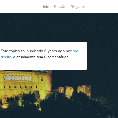
Iniciar Sessão
Registar
Este tópico foi publicado 6 years ago por
rua-
direita
, e atualmente tem
0
comentários.