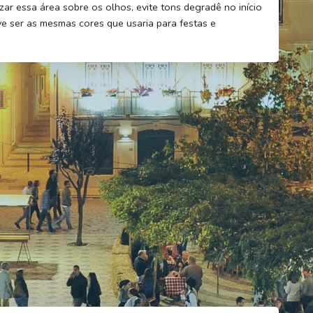
zar essa área sobre os olhos, evite tons degradê no início
ve ser as mesmas cores que usaria para festas e