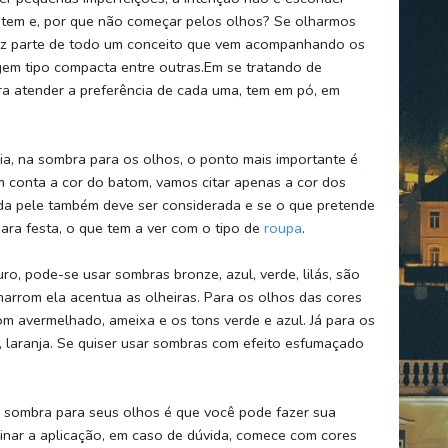
r tem e, por que não começar pelos olhos? Se olharmos
az parte de todo um conceito que vem acompanhando os
em tipo compacta entre outras.Em se tratando de
ra atender a preferência de cada uma, tem em pó, em
ia, na sombra para os olhos, o ponto mais importante é
m conta a cor do batom, vamos citar apenas a cor dos
 da pele também deve ser considerada e se o que pretende
ra festa, o que tem a ver com o tipo de
roupa
.
o, pode-se usar sombras bronze, azul, verde, lilás, são
arrom ela acentua as olheiras. Para os olhos das cores
om avermelhado, ameixa e os tons verde e azul. Já para os
, laranja. Se quiser usar sombras com efeito esfumaçado
 sombra para seus olhos é que você pode fazer sua
inar a aplicação, em caso de dúvida, comece com cores