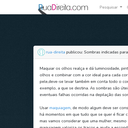
Pesquisar
rua-direita
publicou: Sombras indicadas para
Maquiar os olhos realça e dá luminosidade, pin
olhos e combinar com a cor ideal para cada cor
pele,deve-se levar também em conta todo o co
exemplo, a que se destina. As sombras são útei
eventuais falhas ocorridas na depilação das so
Usar
maquiagem
, de modo algum deve ser cons
há momentos em que tudo que se quer é ficar co
mas vamos considerar que uma mulher, mesmo u
maquiagem valoriza os traços e ajuda a escond