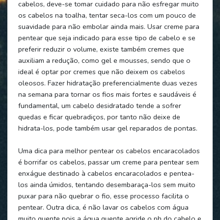
cabelos, deve-se tomar cuidado para não esfregar muito
os cabelos na toalha, tentar seca-los com um pouco de
suavidade para não embolar ainda mais. Usar creme para
pentear que seja indicado para esse tipo de cabelo e se
preferir reduzir o volume, existe também cremes que
auxiliam a redução, como gel e mousses, sendo que o
ideal é optar por cremes que não deixem os cabelos
oleosos. Fazer hidratação preferencialmente duas vezes
na semana para tornar os fios mais fortes e saudáveis é
fundamental, um cabelo desidratado tende a sofrer
quedas e ficar quebradiços, por tanto não deixe de
hidrata-los, pode também usar gel reparados de pontas.
Uma dica para melhor pentear os cabelos encaracolados
é borrifar os cabelos, passar um creme para pentear sem
enxágue destinado à cabelos encaracolados e pentea-
los ainda úmidos, tentando desembaraça-los sem muito
puxar para não quebrar o fio, esse processo facilita o
pentear. Outra dica, é não lavar os cabelos com água
muito quente pois a água quente agride o ph do cabelo e