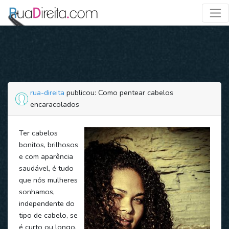
rua-direita
publicou: Como pentear cabelos
encaracolados
Ter cabelos
bonitos, brilhosos
e com aparência
saudável, é tudo
que nós mulheres
sonhamos,
independente do
tipo de cabelo, se
é curto ou longo,