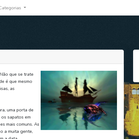
Categorias
Não que se trate
ade é que mesmo
sas, as
ra, uma porta de
r os sapatos em
ões mais comuns. As
o a muita gente,
m a data.