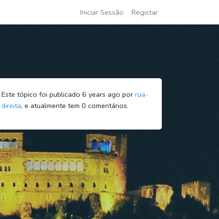
Iniciar Sessão
Registar
Este tópico foi publicado 6 years ago por
rua-
direita
, e atualmente tem
0
comentários.