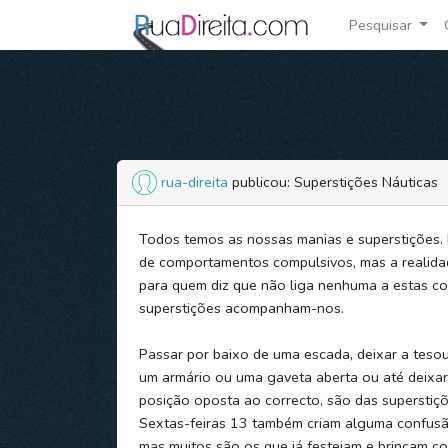
Pesquisar
rua-direita
publicou: Superstições Náuticas
Todos temos as nossas manias e superstições. 
de comportamentos compulsivos, mas a realid
para quem diz que não liga nenhuma a estas coi
superstições acompanham-nos.
Passar por baixo de uma escada, deixar a tesou
um armário ou uma gaveta aberta ou até deixa
posição oposta ao correcto, são das superstiç
Sextas-feiras 13 também criam alguma confusã
mas muitos são os que já festejam e brincam co