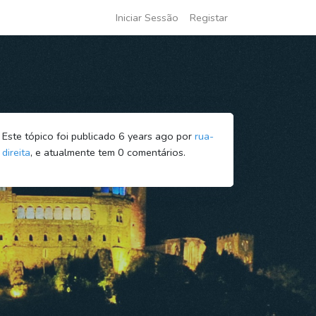
Iniciar Sessão
Registar
Este tópico foi publicado 6 years ago por
rua-
direita
, e atualmente tem
0
comentários.