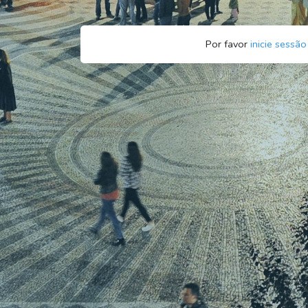
Por favor
inicie sessão