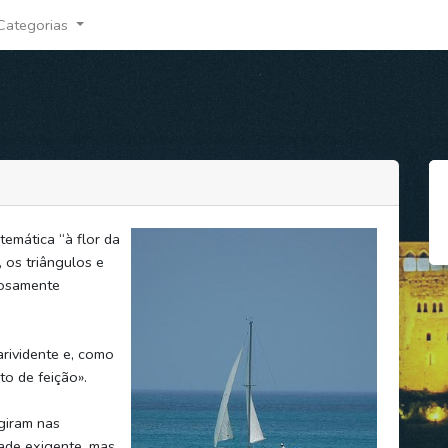
Categorias
temática “à flor da
, os triângulos e
losamente
arividente e, como
o de feição».
giram nas
ade exigente, mas