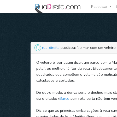
Pesquisar
rua-direita
publicou: No mar com um veleiro
O veleiro é, por assim dizer, um barco com a Ma
pele”, ou melhor, “à flor da vela”. Efectivamente
quadrados que compõem o velame são meticu
calculados e cortados.
De outro modo, a deriva seria o destino mais cl
diz o ditado: «
Barco
sem rota certa não tem vent
Diz-se que as primeiras embarcações à vela sur
proximidades do Mar Mediterrâneo, uma activid