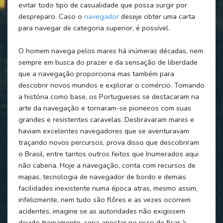
evitar todo tipo de casualidade que possa surgir por
despreparo. Caso o
navegador
deseje obter uma carta
para navegar de categoria superior, é possível.
O homem navega pelos mares há inúmeras décadas, nem
sempre em busca do prazer e da sensação de liberdade
que a navegação proporciona mas também para
descobrir novos mundos e explorar o comércio. Tomando
a história como base, os Portugueses se destacaram na
arte da navegação e tornaram-se pioneiros com suas
grandes e resistentes caravelas. Desbravaram mares e
haviam excelentes navegadores que se aventuravam
traçando novos percursos, prova disso que descobriram
o Brasil, entre tantos outros feitos que Inumerados aqui
não caberia. Hoje a navegação, conta com recursos de
mapas, tecnologia de navegador de bordo e demais
facilidades inexistente numa época atras, mesmo assim,
infelizmente, nem tudo são flôres e as vezes ocorrem
acidentes, imagine se as autoridades não exigissem
devido treinamento, seria apostar no risco de ficar à