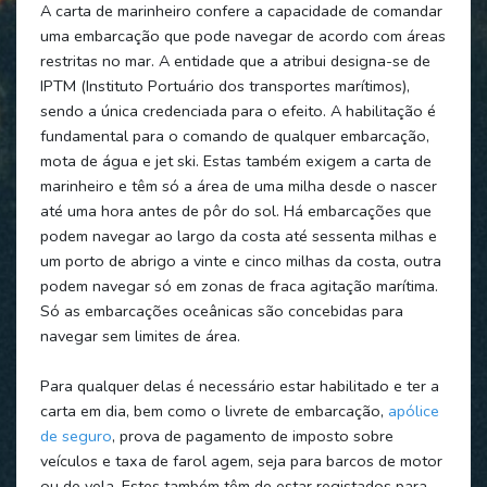
A carta de marinheiro confere a capacidade de comandar
uma embarcação que pode navegar de acordo com áreas
restritas no mar. A entidade que a atribui designa-se de
IPTM (Instituto Portuário dos transportes marítimos),
sendo a única credenciada para o efeito. A habilitação é
fundamental para o comando de qualquer embarcação,
mota de água e jet ski. Estas também exigem a carta de
marinheiro e têm só a área de uma milha desde o nascer
até uma hora antes de pôr do sol. Há embarcações que
podem navegar ao largo da costa até sessenta milhas e
um porto de abrigo a vinte e cinco milhas da costa, outra
podem navegar só em zonas de fraca agitação marítima.
Só as embarcações oceânicas são concebidas para
navegar sem limites de área.
Para qualquer delas é necessário estar habilitado e ter a
carta em dia, bem como o livrete de embarcação,
apólice
de seguro
, prova de pagamento de imposto sobre
veículos e taxa de farol agem, seja para barcos de motor
ou de vela. Estes também têm de estar registados para