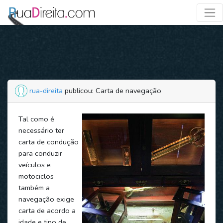
rua-direita
publicou: Carta de navegação
Tal como é
necessário ter
carta de condução
para conduzir
veículos e
motociclos
também a
navegação exige
carta de acordo a
idade e tipo de