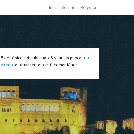
Iniciar Sessão
Registar
Este tópico foi publicado 6 years ago por
rua-
direita
, e atualmente tem
0
comentários.