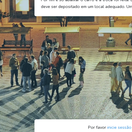
deve ser depositado em um local adequado. Uma 
Por favor
inicie sessão