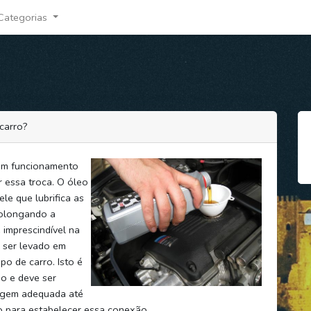
Categorias
carro?
om funcionamento
r essa troca. O óleo
le que lubrifica as
prolongando a
 imprescindível na
 ser levado em
po de carro. Isto é
o e deve ser
ragem adequada até
o para estabelecer essa conexão.