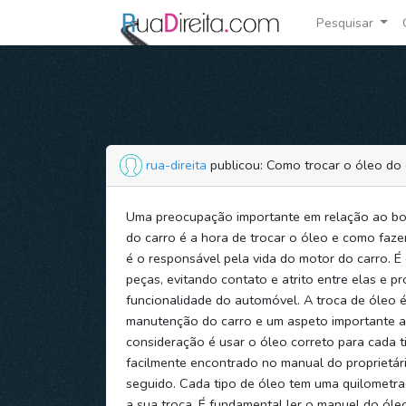
Pesquisar
rua-direita
publicou: Como trocar o óleo do 
Uma preocupação importante em relação ao b
do carro é a hora de trocar o óleo e como faze
é o responsável pela vida do motor do carro. É e
peças, evitando contato e atrito entre elas e 
funcionalidade do automóvel. A troca de óleo é
manutenção do carro e um aspeto importante a
consideração é usar o óleo correto para cada ti
facilmente encontrado no manual do proprietári
seguido. Cada tipo de óleo tem uma quilomet
a sua troca. É fundamental ler o manuel do óle