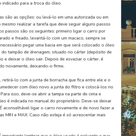
indicado para a troca do óleo.
s são as opções: ou levá-lo em uma autorizada ou em
 mesmo realizar a tarefa que deve seguir alguns passos
s passos são os seguintes: primeiro ligar o carro por
parado e freado, levantá-lo com um macaco, sempre se
é necessário pegar uma bacia em que será colocado o óleo
 do tampão de drenagem, situado no cárter (depósito de
 e deixar o óleo sair. Depois de esvaziar o cárter, é
do novamente, deixando-o firme.
 retirá-lo com a junta de borracha que fica entre ele e o
 umedecer com óleo novo a junta do filtro e colocá-los no
 Para isso, deve-se abrir a tampa na parte de cima e
leo é indicada no manual do proprietário. Deve-se deixar
É aconselhável ligar o carro novamente e de novo fazer a
as MIN e MAX. Caso não esteja é só acrescentar mais
a. É importante lembrar que o óleo usado é poluente e que