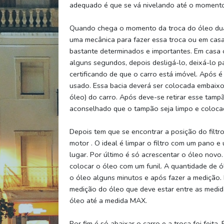
adequado é que se vá nivelando até o momento 
Quando chega o momento da troca do óleo dua
uma mecânica para fazer essa troca ou em casa
bastante determinados e importantes. Em casa o
alguns segundos, depois desligá-lo, deixá-lo 
certificando de que o carro está imóvel. Após 
usado. Essa bacia deverá ser colocada embaixo
óleo) do carro. Após deve-se retirar esse tampão
aconselhado que o tampão seja limpo e coloca
Depois tem que se encontrar a posição do filtro,
motor . O ideal é limpar o filtro com um pano e
lugar. Por último é só acrescentar o óleo novo.
colocar o óleo com um funil. A quantidade de ó
o óleo alguns minutos e após fazer a medição. 
medição do óleo que deve estar entre as medid
óleo até a medida MAX.
Por fim é só abaixar o carro e a troca foi feit