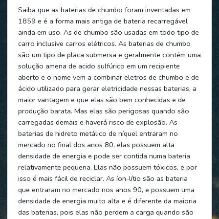
Saiba que as baterias de chumbo foram inventadas em
1859 e é a forma mais antiga de bateria recarregável
ainda em uso. As de chumbo são usadas em todo tipo de
carro inclusive carros elétricos. As baterias de chumbo
são um tipo de placa submersa e geralmente contém uma
solução amena de acido sulfúrico em um recipiente
aberto e o nome vem a combinar eletros de chumbo e de
ácido utilizado para gerar eletricidade nessas baterias, a
maior vantagem e que elas são bem conhecidas e de
produção barata. Mas elas são perigosas quando são
carregadas demais e haverá risco de explosão. As
baterias de hidreto metálico de níquel entraram no
mercado no final dos anos 80, elas possuem alta
densidade de energia e pode ser contida numa bateria
relativamente pequena. Elas não possuem tóxicos, e por
isso é mais fácil de reciclar. As íon-lítio são as bateria
que entraram no mercado nos anos 90, e possuem uma
densidade de energia muito alta e é diferente da maioria
das baterias, pois elas não perdem a carga quando são