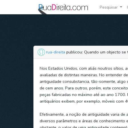
Pesquisar
rua-direita
publicou: Quando um objecto se 
Nos Estados Unidos, com aliás noutros sítios, 
avaliadas de distintas maneiras. No entender d
antiguidade consubstancia, tão-somente, algo 
de cem anos. Para outros, porém, este conceit
peças fabricadas no máximo até ao ano 1700. 
antiquários exibem, por exemplo, móveis com 
Efetivamente, a noção de antiguidade varia de
diversos parâmetros e áreas de conhecimento e
obstante, o valor de uma antiguidade contempl