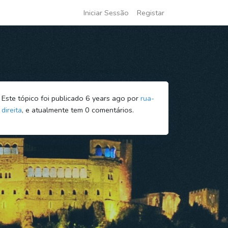
Iniciar Sessão
Registar
Este tópico foi publicado 6 years ago por
rua-
direita
, e atualmente tem
0
comentários.