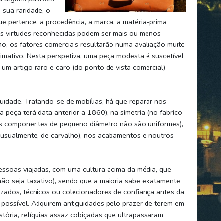
 sua raridade, o
e pertence, a procedência, a marca, a matéria-prima
, as virtudes reconhecidas podem ser mais ou menos
mo, os fatores comerciais resultarão numa avaliação muito
stimativo. Nesta perspetiva, uma peça modesta é suscetível
m artigo raro e caro (do ponto de vista comercial)
guidade. Tratando-se de mobílias, há que reparar nos
a peça terá data anterior a 1860), na simetria (no fabrico
tros componentes de pequeno diâmetro não são uniformes),
, usualmente, de carvalho), nos acabamentos e noutros
essoas viajadas, com uma cultura acima da média, que
não seja taxativo), sendo que a maioria sabe exatamente
izados, técnicos ou colecionadores de confiança antes da
 possível. Adquirem antiguidades pelo prazer de terem em
stória, relíquias assaz cobiçadas que ultrapassaram