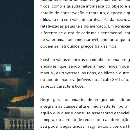
fixos, como a qualidade intrínseca do objeto e a
estado de conservação e restauro, a época a qu
utilizada e a sua valia decorativa. Ainda assim
relativizadas pelas leis do mercado. Em acrésci
diferente de outra de cariz mais sentimental, e
de valer uma soma mensurável, enquanto que a u
podem ser atribuídos preços baixíssimos.
Existem várias maneiras de identificar uma anti
encaixes (que, sendo feitos à mão, indicam que 
manual, as travessas, as ripas, os bilros e ou
no tipo de madeira (móveis do século XVIII são
aspetos característicos.
Regra geral, os amantes de antiguidades são p
integram as classes alta e média-alta (embora 
aquilo que quer e consulta assessores especial
compra, no sentido de reunir toda a informação
seu poder peças únicas, fragmentos vivos da Hi