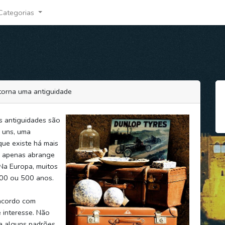
Categorias
torna uma antiguidade
as antiguidades são
e uns, uma
que existe há mais
o apenas abrange
Na Europa, muitos
400 ou 500 anos.
 acordo com
 interesse. Não
a alguns padrões