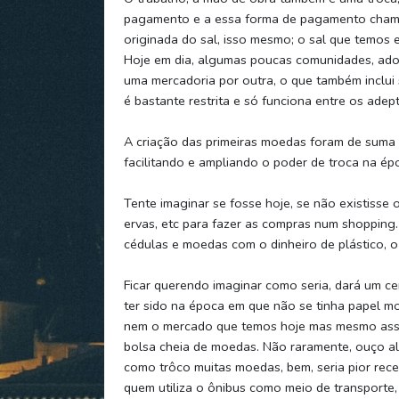
pagamento e a essa forma de pagamento chamam
originada do sal, isso mesmo; o sal que temos 
Hoje em dia, algumas poucas comunidades, ad
uma mercadoria por outra, o que também inclui 
é bastante restrita e só funciona entre os adep
A criação das primeiras moedas foram de suma 
facilitando e ampliando o poder de troca na ép
Tente imaginar se fosse hoje, se não existisse
ervas, etc para fazer as compras num shoppin
cédulas e moedas com o dinheiro de plástico, o 
Ficar querendo imaginar como seria, dará um ce
ter sido na época em que não se tinha papel m
nem o mercado que temos hoje mas mesmo assim
bolsa cheia de moedas. Não raramente, ouço a
como trôco muitas moedas, bem, seria pior rece
quem utiliza o ônibus como meio de transporte, 