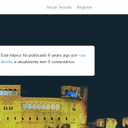
Iniciar Sessão
Registar
Este tópico foi publicado 6 years ago por
rua-
direita
, e atualmente tem
0
comentários.