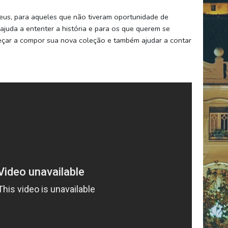
us, para aqueles que não tiveram oportunidade de
juda a ententer a história e para os que querem se
eçar a compor sua nova coleção e também ajudar a contar