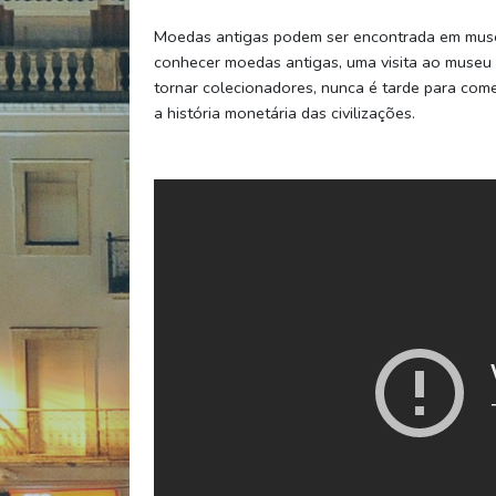
Moedas antigas podem ser encontrada em muse
conhecer moedas antigas, uma visita ao museu a
tornar colecionadores, nunca é tarde para com
a história monetária das civilizações.