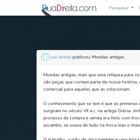
Pesquisar
rua-direita
publicou: Moedas antigas
Moedas antigas, mais que uma relíquea para os
são peças que contam parte da nossa hsitória, 
comercial para aqueles que as colecionam.
O conhecimento que se tem é que as primeiras
surgiram no século VII a.c. na antiga Grécia. Ant
processo de compra e venda era feito com troc
escambo, se usava de tudo na troca mas o mais
O trabalho, a mão de obra também é uma troca