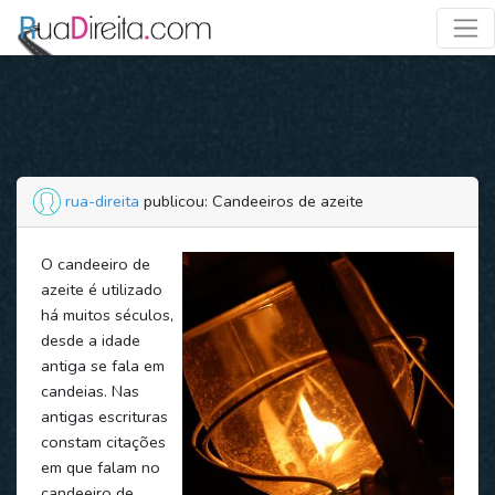
rua-direita
publicou: Candeeiros de azeite
O candeeiro de
azeite é utilizado
há muitos séculos,
desde a idade
antiga se fala em
candeias. Nas
antigas escrituras
constam citações
em que falam no
candeeiro de