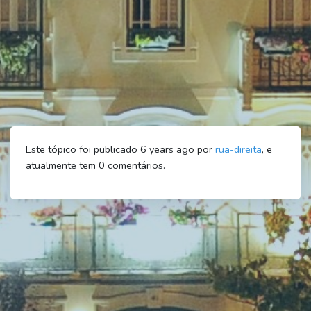
Este tópico foi publicado 6 years ago por
rua-direita
, e
atualmente tem
0
comentários.