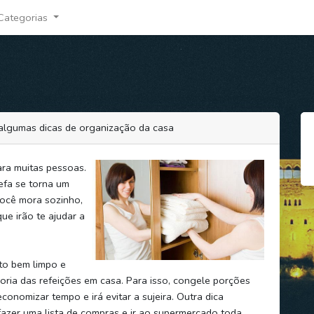
Categorias
 algumas dicas de organização da casa
ara muitas pessoas.
efa se torna um
você mora sozinho,
ue irão te ajudar a
to bem limpo e
ioria das refeições em casa. Para isso, congele porções
economizar tempo e irá evitar a sujeira. Outra dica
fazer uma lista de compras e ir ao supermercado toda