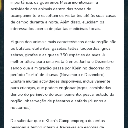
importância, os guerreiros Masai monitorizam a
actividade dos animais dentro das zonas de
acampamento e escoltam os visitantes até às suas casas
de campo durante a noite. Além disso, elucidam os
interessados acerca de plantas medicinais locais.
Alguns dos animais mais característicos desta região são
os búfalos, elefantes, gazelas, leões, leopardos, gnus,
zebras, girafas e as quase 350 espécies de aves. A
melhor altura para uma visita é entre Junho e Dezembro,
sendo que a migração passa por Klein no decorrer do
período “curto” de chuvas (Novembro e Dezembro).
Existem muitas actividades disponíveis, inclusivamente
para crianças, que podem englobar jogos, caminhadas
dentro do perímetro do acampamento, pesca, estudo da
região, observação de pássaros e safaris (diurnos e
nocturnos).
De salientar que o Klein’s Camp emprega duzentas
pessoas a tempo inteiro e treina-as em escolas de